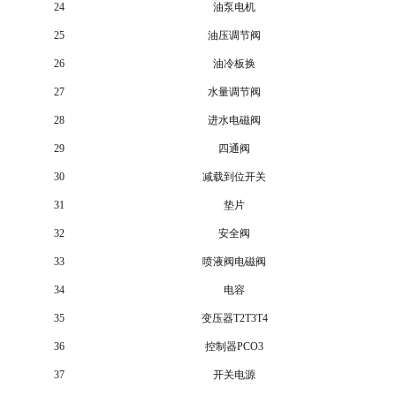
24
油泵电机
25
油压调节阀
26
油冷板换
27
水量调节阀
28
进水电磁阀
29
四通阀
30
减载到位开关
31
垫片
32
安全阀
33
喷液阀电磁阀
34
电容
35
变压器T2T3T4
36
控制器PCO3
37
开关电源