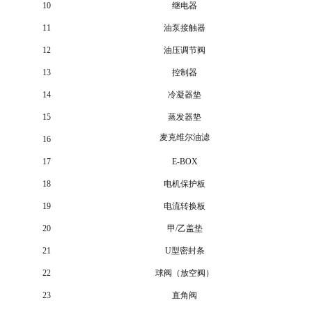
10
继电器
11
油泵接触器
12
油压调节阀
13
控制器
14
冷凝器垫
15
蒸发器垫
麦克维尔油滤
16
17
E-BOX
18
电机保护板
19
电流转换板
20
甲/乙盖垫
21
U型密封条
22
球阀（放空阀）
23
直角阀