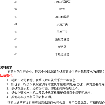
38
E-BOX适配器
39
UCM
40
OITS触摸屏
41
水流开关
42
压差开关
43
温度传感器
44
断路器
45
干燥过滤器
资料要求
有意向的生产企业、经营企业以及潜在供应商提供
符合我院要求的调研
文
法律责任。
1、封面：公司名称、联系人姓名及联系方式等信息。
2、报价表；报价为我院空调冷水主机年度维保费用(含税)，并对主要维修
3、提供营业执照、经营许可证、资质证明等证明文件。
4、类似空调冷水主机
以及风冷热泵机组
维保项目业绩证明材料。
4、其他与本项目相关的资料证明。
请将上述所有文件每页加盖供应商公司公章，复印公章无效。可扫描制作