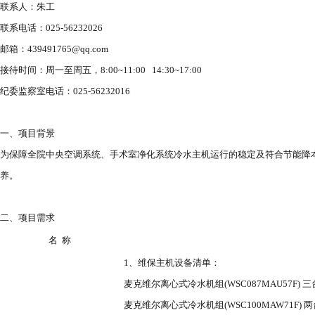
联系人：朱
工
联系电话：025-56232026
邮箱：439491765@qq.com
接待时间：周一至周五，8:00~11:00 14:30~17:00
纪委监察室电话：025-56232016
一、项目背景
为保障全院中央空调系统、手术室净化系统冷水主机运行的稳定及符合节能降
养。
二、
项目需求
名 称
1、维保主机设备清单
：
麦克维尔离心式冷水机组(
WSC087MAU57F
) 
麦克维尔离心式冷水机组(
WSC100MAW71F
) 