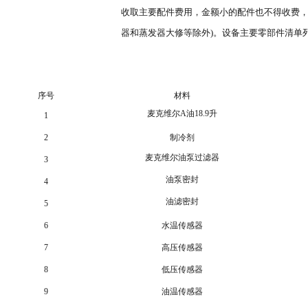
收取主要配件费用，金额小的配件也不得收费，
器和蒸发器大修等除外)。设备主要零部件清单列
序号
材料
麦克维尔A油18.9升
1
2
制冷剂
麦克维尔油泵过滤器
3
油泵密封
4
油滤密封
5
6
水温传感器
7
高压传感器
8
低压传感器
9
油温传感器