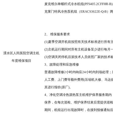
麦克维尔单螺杆式冷水机组(
PFS405.2CFFHR-B
克莱门特风冷热泵机组（
ERACS3622E-Q-B
）
2、 维保
服务要求
(1)夏季空调开机前按照有关技术标准进行所
(2)主机运行期间对所有主机设备至少进行每
溧水区人民医院空调主机
(3)空调关闭
停机后派技术人员依照厂家的技术
年度维保
项目
3、故障处理和应急维修
普通故障维修
2小时内响应24小时内到场处理
人工费、上门费等额外费用(
压缩机大修、马达
其进行报价(原厂)。
4、净化空调冷热源热泵主机维护保养服务期内
保养，在每次巡检、维护保养结束后需提供巡检
期间，机组运行出现故障时，在接到报修通知后