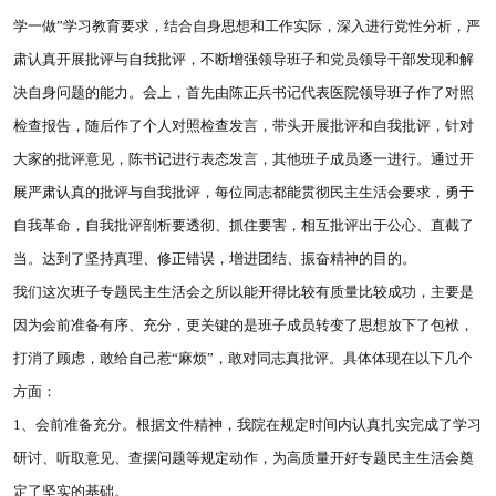
学一做”学习教育要求，结合自身思想和工作实际，深入进行党性分析，严
肃认真开展批评与自我批评，不断增强领导班子和党员领导干部发现和解
决自身问题的能力。会上，首先由陈正兵书记代表医院领导班子作了对照
检查报告，随后作了个人对照检查发言，带头开展批评和自我批评，针对
大家的批评意见，陈书记进行表态发言，其他班子成员逐一进行。通过开
展严肃认真的批评与自我批评，每位同志都能贯彻民主生活会要求，勇于
自我革命，自我批评剖析要透彻、抓住要害，相互批评出于公心、直截了
当。达到了坚持真理、修正错误，增进团结、振奋精神的目的。
我们这次班子专题民主生活会之所以能开得比较有质量比较成功，主要是
因为会前准备有序、充分，更关键的是班子成员转变了思想放下了包袱，
打消了顾虑，敢给自己惹“麻烦”，敢对同志真批评。具体体现在以下几个
方面：
1、会前准备充分。根据文件精神，我院在规定时间内认真扎实完成了学习
研讨、听取意见、查摆问题等规定动作，为高质量开好专题民主生活会奠
定了坚实的基础。