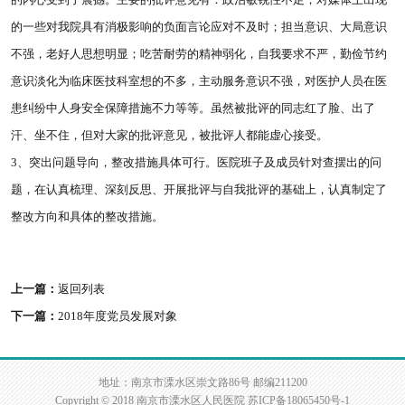
的内心受到了震撼。主要的批评意见有：政治敏锐性不足；对媒体上出现
的一些对我院具有消极影响的负面言论应对不及时；担当意识、大局意识
不强，老好人思想明显；吃苦耐劳的精神弱化，自我要求不严，勤俭节约
意识淡化为临床医技科室想的不多，主动服务意识不强，对医护人员在医
患纠纷中人身安全保障措施不力等等。虽然被批评的同志红了脸、出了
汗、坐不住，但对大家的批评意见，被批评人都能虚心接受。
3、突出问题导向，整改措施具体可行。医院班子及成员针对查摆出的问
题，在认真梳理、深刻反思、开展批评与自我批评的基础上，认真制定了
整改方向和具体的整改措施。
上一篇：
返回列表
下一篇：
2018年度党员发展对象
地址：南京市溧水区崇文路86号 邮编211200
Copyright © 2018 南京市溧水区人民医院
苏ICP备18065450号-1