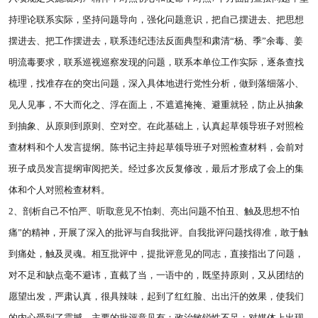
持理论联系实际，坚持问题导向，强化问题意识，把自己摆进去、把思想
摆进去、把工作摆进去，联系违纪违法反面典型和肃清“杨、季”余毒、姜
明流毒要求，联系巡视巡察发现的问题，联系本单位工作实际，逐条查找
梳理，找准存在的突出问题，深入具体地进行党性分析，做到落细落小、
见人见事，不大而化之、浮在面上，不遮遮掩掩、避重就轻，防止从抽象
到抽象、从原则到原则、空对空。在此基础上，认真起草领导班子对照检
查材料和个人发言提纲。陈书记主持起草领导班子对照检查材料，会前对
班子成员发言提纲审阅把关。经过多次反复修改，最后才形成了会上的集
体和个人对照检查材料。
2、剖析自己不怕严、听取意见不怕刺、亮出问题不怕丑、触及思想不怕
痛”的精神，开展了深入的批评与自我批评。自我批评问题找得准，敢于触
到痛处，触及灵魂。相互批评中，提批评意见的同志，直接指出了问题，
对不足和缺点毫不避讳，直截了当，一语中的，既坚持原则，又从团结的
愿望出发，严肃认真，很具辣味，起到了红红脸、出出汗的效果，使我们