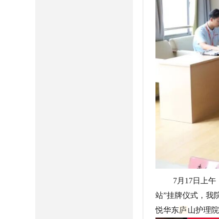
7月17日上
站”挂牌仪式，我
悦华东
庐
山护理院