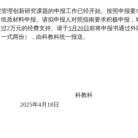
：
院管理创新研究课题的申报工作已经开始
。按照
申报要
：纸质材料申报。
请
拟申报人
对照指南要求
积极申报
，
超过
2
万元的经费支持。请
于
5
月
20
日
前
将申报书通过
外
（一式两份），由科教科统一报送。
科教科
0
25
年
4
月
18
日