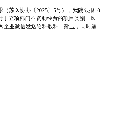
求（苏医协办〔
2025
〕
5
号）
，我
院
限报
10
对于立项部门不资助经费的项目类别，医
网企业微信
发送给
科教科
—郝玉
，
同时递