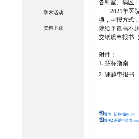
各科室、病
区
202
5
年医
学术活动
项，
申报方式
院给予最高不
资料下载
交纸质申报书
附件：
1.
招标
指南
2.
课题申报书
2
附件1 招标指南.doc
附件2 课题申请表.doc