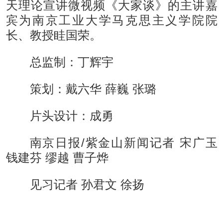
天理论宣讲微视频《大家谈》的主讲嘉
宾为南京工业大学马克思主义学院院
长、教授眭国荣。
总监制：丁辉宇
策划：戴六华 薛巍 张璐
片头设计：成勇
南京日报/紫金山新闻记者 宋广玉
钱建芬 缪越 曹子烨
见习记者 孙君文 徐扬