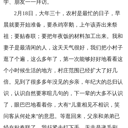
学、朋友一一拜访。
2
月
18
日
，大年三十，农村是最忙的日子，早
晨就要开始准备，要杀鸡宰鹅，上午该弄出来祭
祖；要贴春联；要把年夜饭的材料加工出来。我和
妻子是最清闲的人，这天天气很好，我们把小村子
逛了个遍，这么多年了，第一次能够好好地看看这
个小时候生活的地方，村庄范围已经扩大了好几
倍。见到了很多多年没见的乡亲，年纪大的总归认
识，认识自然要寒暄几句的，下一辈的大多不认识
了，眼巴巴地看着你，大有“儿童相见不相识，笑
问客从何处来”的意思。等逛回来，父亲和弟弟已
经在贴春联了，我赶紧去打下手，无非是递毛刷、