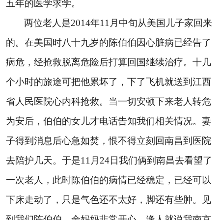
五年的医学求学。
两位老人是
2014
年
11
月中旬从美国儿子家回来
的。在美国时八十九岁的陈伯伯因心脏病已经告了
病危，经抢救脱离危险后打算回国继续治疗。十几
个小时的旅途可把他累坏了，下了飞机就送到江西
省人民医院心内科抢救。当一切安顿下来老人转危
为安后，伯伯的女儿才电话告知我们相关情况。妻
子得到消息后心急如焚，恨不得立刻回南昌到医院
去陪护几天。于是
11
月
24
日
我们俩到南昌去看望了
一次老人，此时陈伯伯的病情已经稳定，已经可以
下床走动了，只是气色还不太好，脚还有些肿。见
到我们陈伯伯、余妈妈非常开心，逢人就说我南京