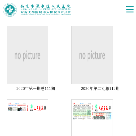
2026年第一期总111期
2026年第二期总112期