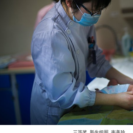
三等奖 新生组照 韦美玲