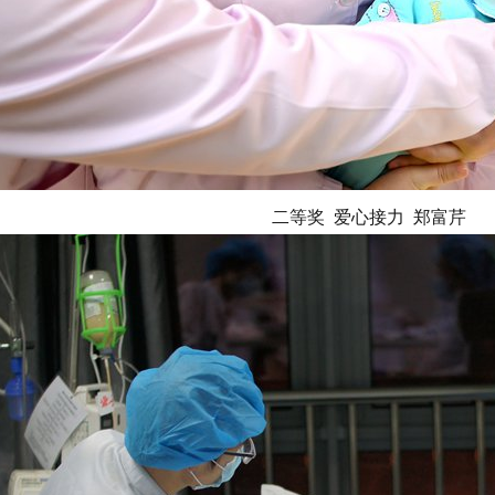
二等奖 爱心接力 郑富芹