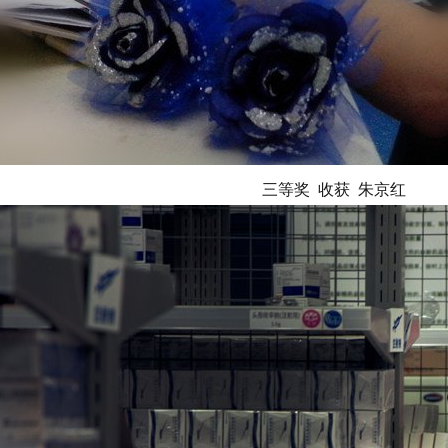
三等奖 收获 朱京红